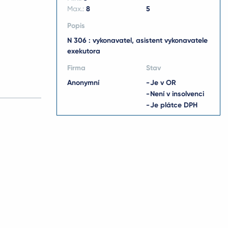
Max.:
8
5
Popis
N 306 : vykonavatel, asistent vykonavatele
exekutora
Firma
Stav
Anonymní
Je v OR
Není v insolvenci
Je plátce DPH