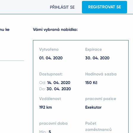
REGISTROVAT SE
PŘIHLÁSIT SE
mu ke
Vámi vybraná nabídka:
Vytvořeno
Expirace
01. 04. 2020
30. 04. 2020
Dostupnost:
Hodinová sazba
Od:
14. 04. 2020
150 Kč
Do:
30. 04. 2020
Vzdálenost
pracovní pozice
192 km
Exekutor
pracovní doba
Počet
zaměstnanců
Min.:
5